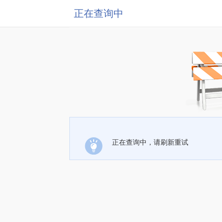
正在查询中
正在查询中，请刷新重试