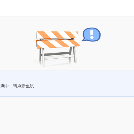
查询中，请刷新重试