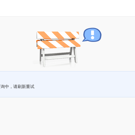
查询中，请刷新重试