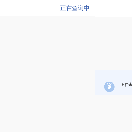
正在查询中
正在