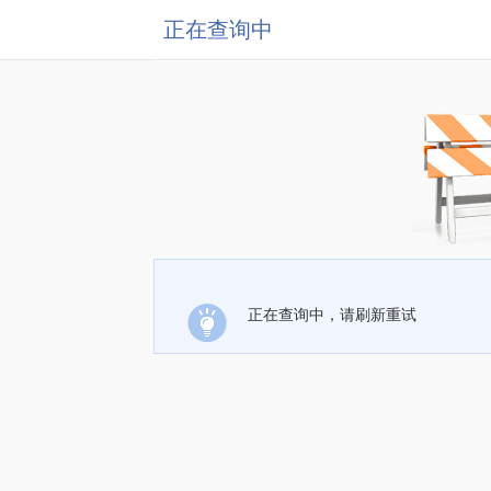
正在查询中
正在查询中，请刷新重试