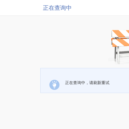
正在查询中
正在查询中，请刷新重试